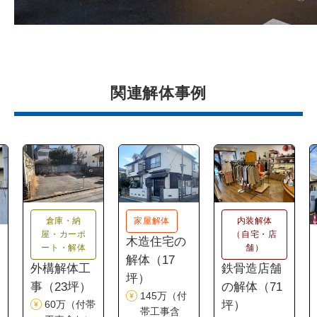
関連解体事例
倉庫・納
家屋解体
内装解体
屋・カーポ
（自宅・店
木造住宅の
ート・解体
舗）
解体（17
外構解体工
鉄骨造店舗
坪）
4
事（23坪）
の解体（71
145万（付
60万（付帯
坪）
帯工事含