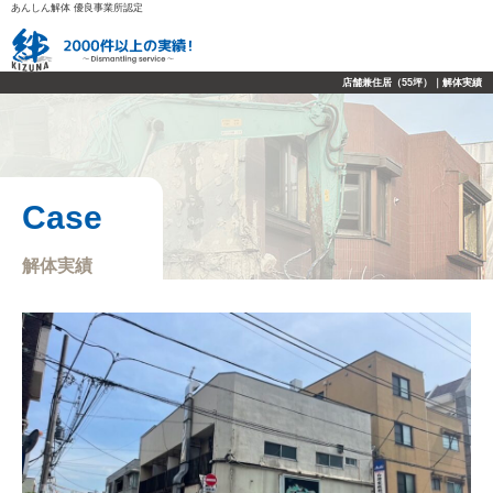
あんしん解体 優良事業所認定
店舗兼住居（55坪）｜解体実績
Case
解体実績